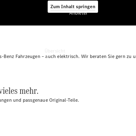
Zum Inhalt springen
Anbieter
Anbieter
Übersicht
s-Benz Fahrzeugen – auch elektrisch. Wir beraten Sie gern zu 
vieles mehr.
Startseite
rungen und passgenaue Original-Teile.
Ansprechpartner
finden
Beratung
vereinbaren
Servicetermin