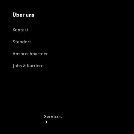
Junge
Sterne
Junge
Sterne -
elektrisch
Mercedes-
Benz
Online
Store
Services