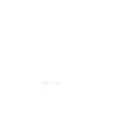
Gebrauchtwagensuche
Finanzdienste
Digitale
Extras
Über uns
Übersicht