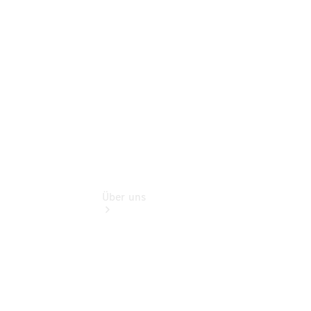
Gebrauchtwagensuche
Finanzdienste
Digitale
Extras
Über uns
Übersicht