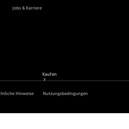
vereinbaren
Tel: +49
8671 96320
Kaufen
Übersicht
Gebrauchtwagensuche