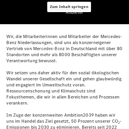
Zum Inhalt springen
Anbieter
Wir, die Mitarbeiterinnen und Mitarbeiter der Mercedes-
Anbieter
Benz Niederlassungen, sind uns als konzerneigener
Übersicht
Vertrieb von Mercedes-Benz in Deutschland mit über 80
Standorten und mehr als 8000 Beschäftigten unserer
Verantwortung bewusst.
Wir setzen uns daher aktiv für den sozial-ökologischen
Wandel unserer Gesellschaft ein und gehen glaubwürdig
und engagiert im Umweltschutz voran.
Ressourcenschonung und Klimaschutz sind
Startseite
Fokusthemen, die wir in allen Bereichen und Prozessen
Ansprechpartner
verankern.
finden
Beratung
Im Zuge der konzernweiten Ambition2039 haben wir
vereinbaren
uns im Handel das Ziel gesetzt, 50 Prozent unserer CO
-
2
Servicetermin
Emissionen bis 2030 zu eliminieren. Bereits seit 2022