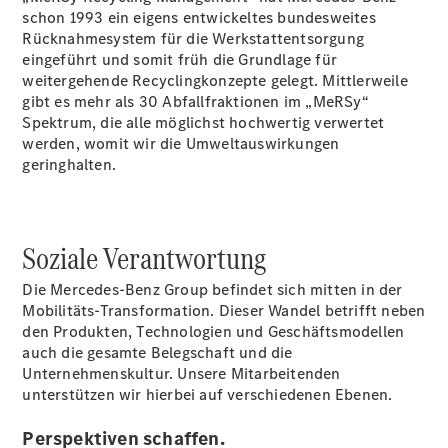
schon 1993 ein eigens entwickeltes bundesweites
Rücknahmesystem für die Werkstattentsorgung
eingeführt und somit früh die Grundlage für
weitergehende Recyclingkonzepte gelegt. Mittlerweile
gibt es mehr als 30 Abfallfraktionen im „MeRSy“
Übersicht
Spektrum, die alle möglichst hochwertig verwertet
Serviceangebote
werden, womit wir die Umweltauswirkungen
Reifen &
geringhalten.
Kompletträder
Teile &
Zubehör
Pannen- &
Soziale Verantwortung
Schadenhilfe
Reparatur &
Die Mercedes-Benz Group befindet sich mitten in der
Werkstatt
Mobilitäts-Transformation. Dieser Wandel betrifft neben
Rückrufe &
den Produkten, Technologien und Geschäftsmodellen
Umrüstungen
auch die gesamte Belegschaft und die
Warnung: Betrug
Unternehmenskultur. Unsere Mitarbeitenden
beim
unterstützen wir hierbei auf verschiedenen Ebenen.
Gebrauchtwagenkauf
Service für
Perspektiven schaffen.
Reisemobile