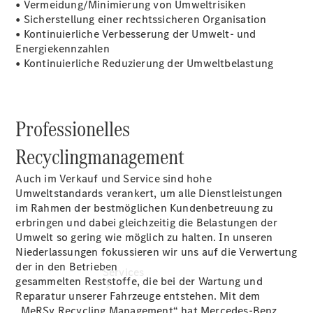
• Vermeidung/Minimierung von Umweltrisiken
Junge
• Sicherstellung einer rechtssicheren Organisation
Sterne
• Kontinuierliche Verbesserung der Umwelt- und
Junge
Energiekennzahlen
Sterne -
• Kontinuierliche Reduzierung der Umweltbelastung
elektrisch
Mercedes-
Benz
Online
Professionelles
Store
Recyclingmanagement
Auch im Verkauf und Service sind hohe
Umweltstandards verankert, um alle Dienstleistungen
im Rahmen der bestmöglichen Kundenbetreuung zu
erbringen und dabei gleichzeitig die Belastungen der
Umwelt so gering wie möglich zu halten. In unseren
Niederlassungen fokussieren wir uns auf die Verwertung
der in den Betrieben
Services
gesammelten Reststoffe, die bei der Wartung und
Reparatur unserer Fahrzeuge entstehen. Mit dem
„MeRSy Recycling Management“ hat Mercedes-Benz