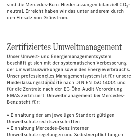
vereinbaren
sind die Mercedes-Benz Niederlassungen bilanziell CO
-
2
Tel: +49
neutral. Erreicht haben wir das unter anderem durch
8671 96320
den Einsatz von Grünstrom.
Zertifiziertes Umweltmanagement
Unser Umwelt- und Energiemanagementsystem
beschäftigt sich mit der systematischen Verbesserung
der Umweltauswirkungen sowie des Energieverbrauchs.
Unser professionelles Managementsystem ist für unsere
Kaufen
Niederlassungsstandorte nach DIN EN ISO 14001 und
für die Zentrale nach der EG-Öko-Audit-Verordnung
EMAS zertifiziert. Umweltmanagement bei Mercedes-
Benz steht für:
• Einhaltung der am jeweiligen Standort gültigen
Umweltschutzrechtsvorschriften
• Einhaltung Mercedes-Benz interner
Übersicht
Umweltschutzregelungen und Selbstverpflichtungen
Gebrauchtwagensuche