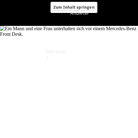
Zum Inhalt springen
Anbieter
Anbieter
Übersicht
Startseite
Ansprechpartner
finden
Probefahrt
vereinbaren
Beratung