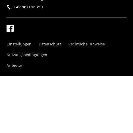
Übersicht
Finanzdienste
Reifen &
Kompletträder
Reifen- und
Komplettradschutz
EU-
Reifenlabel
Transporter-
Service