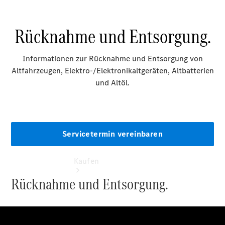
vereinbaren
Servicetermin
vereinbaren
Tel: +49
8671
96320
Kaufen