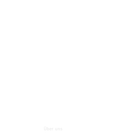
Neufahrzeuggarantie
Online-
Terminbuchung
Pannen- &
Schadenhilfe
Service für
Reisemobile
Teile &
Zubehör
Rückrufe &
Umrüstungen
Über uns